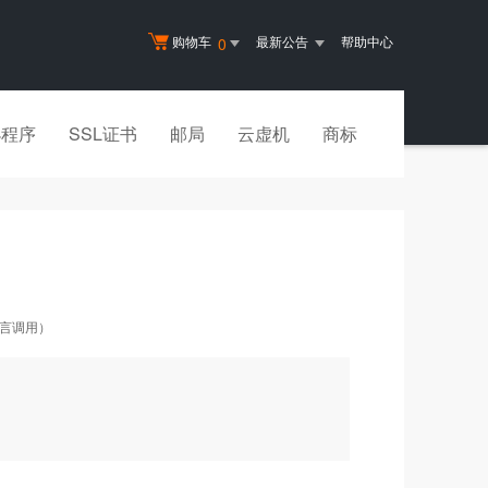
购物车
最新公告
帮助中心
0
小程序
SSL证书
邮局
云虚机
商标
语言调用）