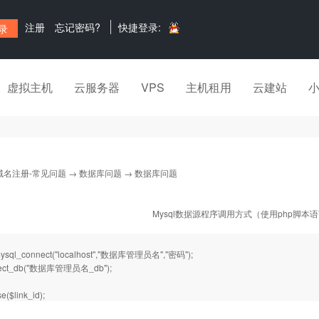
注册
忘记密码?
快捷登录:
虚拟主机
云服务器
VPS
主机租用
云建站
域名注册-常见问题
→
数据库问题
→ 数据库问题
Mysql数据源程序调用方式（使用php脚本
mysql_connect("localhost","数据库管理员名","密码");
lect_db("数据库管理员名_db");
e($link_id);