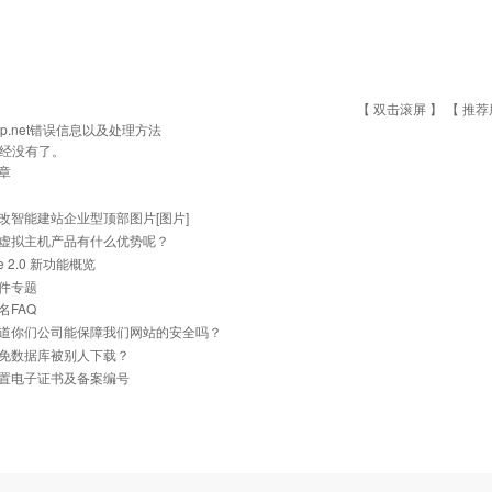
【 双击滚屏 】 【
推荐
sp.net错误信息以及处理方法
经没有了。
章
改智能建站企业型顶部图片[图片]
虚拟主机产品有什么优势呢？
he 2.0 新功能概览
件专题
名FAQ
道你们公司能保障我们网站的安全吗？
免数据库被别人下载？
置电子证书及备案编号