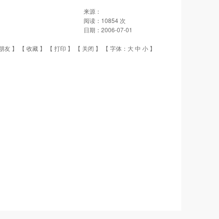
来源：
阅读：
10854
次
日期：
2006-07-01
朋友
】 【
收藏
】 【
打印
】 【
关闭
】 【 字体：
大
中
小
】