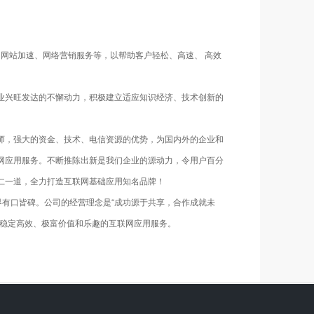
网站加速、网络营销服务等，以帮助客户轻松、高速、 高效
业兴旺发达的不懈动力，积极建立适应知识经济、技术创新的
师，强大的资金、技术、电信资源的优势，为国内外的企业和
网应用服务。不断推陈出新是我们企业的源动力，令用户百分
仁一道，全力打造互联网基础应用知名品牌！
界有口皆碑。公司的经营理念是“成功源于共享，合作成就未
供稳定高效、极富价值和乐趣的互联网应用服务。