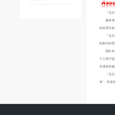
『北京云
服务项目包
的应用互联
『北京云
机制与经营
团队有
个人用户提
百满意的服
『北京云
来”，凭借