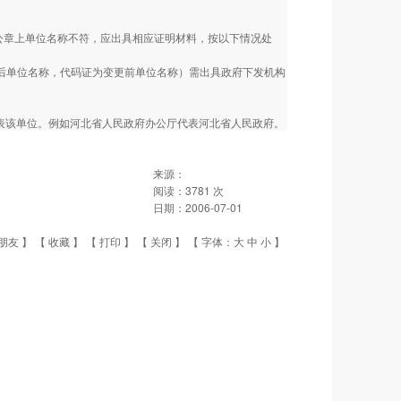
公章上单位名称不符，应出具相应证明材料，按以下情况处
更后单位名称，代码证为变更前单位名称）需出具政府下发机构
表该单位。例如河北省人民政府办公厅代表河北省人民政府。
来源：
阅读：
3781
次
日期：
2006-07-01
朋友
】 【
收藏
】 【
打印
】 【
关闭
】 【 字体：
大
中
小
】