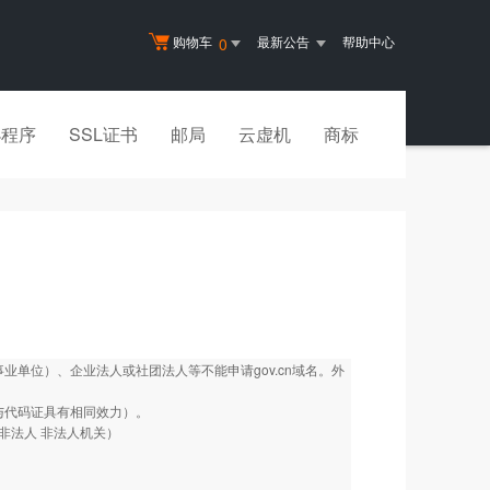
购物车
最新公告
帮助中心
0
小程序
SSL证书
邮局
云虚机
商标
单位）、企业法人或社团法人等不能申请gov.cn域名。外
与代码证具有相同效力）。
非法人 非法人机关）