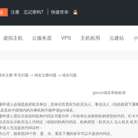
注册
忘记密码?
快捷登录:
虚拟主机
云服务器
VPS
主机租用
云建站
域名注册-常见问题
→
域名注册问题
→ 域名问题
gov.cn域名审核标准
册申请人必须是政府机关单位，其单位性质应为机关法人。事业法人（包括政府下属事业
及其在中国境内的办事机构不能申请gov域名。
册申请人需出示其组织机构代码证书复印件（印有单位名称和机构类型的代码，IC卡
机关应出示机关法人代码证（或组织机构代码证，机构类型：机关法人 法人机关 机关
申请人无法提供代码证时：
办公厅，国务院29个部、委、办、署及下属的各司可以不提供代码证。