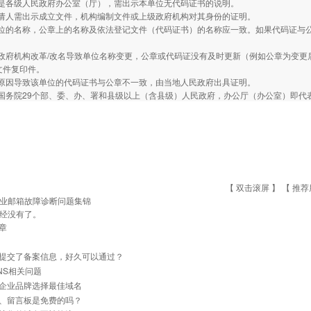
人是各级人民政府办公室（厅），需出示本单位无代码证书的说明。
申请人需出示成立文件，机构编制文件或上级政府机构对其身份的证明。
单位的名称，公章上的名称及依法登记文件（代码证书）的名称应一致。如果代码证与
政府机构改革/改名导致单位名称变更，公章或代码证没有及时更新（例如公章为变
文件复印件。
他原因导致该单位的代码证书与公章不一致，由当地人民政府出具证明。
国务院29个部、委、办、署和县级以上（含县级）人民政府，办公厅（办公室）即代
【 双击滚屏 】 【
推荐
业邮箱故障诊断问题集锦
经没有了。
章
提交了备案信息，好久可以通过？
NS相关问题
企业品牌选择最佳域名
、留言板是免费的吗？