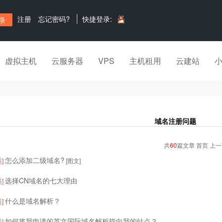
注册
忘记密码?
快捷登录:
虚拟主机
云服务器
VPS
主机租用
云建站
域名注册问题
共
60
篇文章 首页 上
题
怎么添加二级域名?
]
[图文]
题
选择CN域名的七大理由
]
题
什么是域名解析？
]
题
如何将我申请的英文国际域名解析指向我的站点？
]