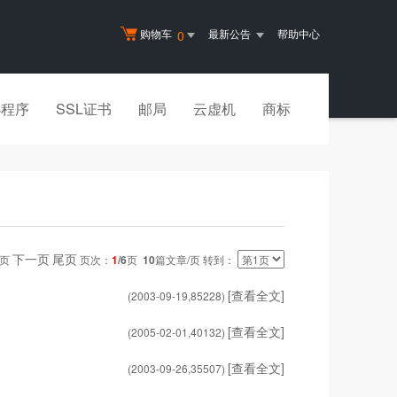
购物车
最新公告
帮助中心
0
小程序
SSL证书
邮局
云虚机
商标
下一页
尾页
一页
页次：
1
/6
页
10
篇文章/页 转到：
[查看全文]
(2003-09-19,
85228
)
[查看全文]
(2005-02-01,
40132
)
[查看全文]
(2003-09-26,
35507
)