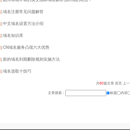
题
域名注册常见问题解答
]
题
中文域名设置方法介绍
]
题
域名知识库
]
题
CN域名服务凸现六大优势
]
题
新的域名到期删除规则实施方法
]
题
域名选取十技巧
]
共
60
篇文章 首页 上
文章搜索：
标题
内容