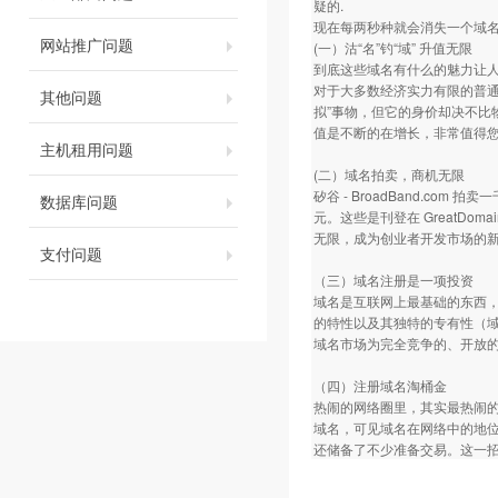
疑的.
现在每两秒种就会消失一个域名
网站推广问题
(一）沽“名”钓“域” 升值无限
到底这些域名有什么的魅力让
对于大多数经济实力有限的普通
其他问题
拟”事物，但它的身价却决不
值是不断的在增长，非常值得
主机租用问题
(二）域名拍卖，商机无限
矽谷 - BroadBand.com
数据库问题
元。这些是刊登在 GreatDo
无限，成为创业者开发市场的
支付问题
（三）域名注册是一项投资
域名是互联网上最基础的东西
的特性以及其独特的专有性（
域名市场为完全竞争的、开放
（四）注册域名淘桶金
热闹的网络圈里，其实最热闹
域名，可见域名在网络中的地
还储备了不少准备交易。这一