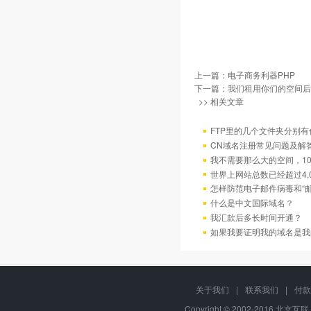
上一篇：
电子商务利器PHP
下一篇：
我们租用你们的空间后
>> 相关文章
FTP里的几个文件夹分别有
CN域名注册常见问题及解
我不需要那么大的空间，10
世界上网站总数已经超过4,
怎样防范电子邮件病毒和“邮
什么是中文国际域名？
我汇款后多长时间开通？
如果我要证明我的域名是我
关于我们
|
联系我们
|
付款
Copyright © 2002-2016 北京互联,