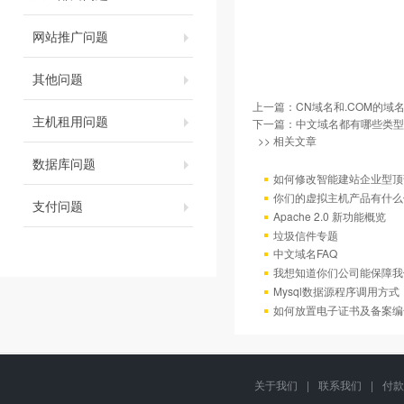
网站推广问题
其他问题
上一篇：
CN域名和.COM的域
主机租用问题
下一篇：
中文域名都有哪些类型
>> 相关文章
数据库问题
如何修改智能建站企业型顶部
你们的虚拟主机产品有什么
支付问题
Apache 2.0 新功能概览
垃圾信件专题
中文域名FAQ
我想知道你们公司能保障我
Mysql数据源程序调用方
如何放置电子证书及备案编
关于我们
|
联系我们
|
付款