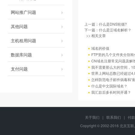
网站推广问题
上一篇：
什么是DNS轮循?
其他问题
下一篇：
什么是泛域名解析？
>> 相关文章
主机租用问题
域名的价值
数据库问题
FTP里的几个文件夹分别有
CN域名注册常见问题及解
我不需要那么大的空间，10
支付问题
世界上网站总数已经超过4,
怎样防范电子邮件病毒和“邮
什么是中文国际域名？
我汇款后多长时间开通？
关于我们
|
联系我们
|
付款
Copyright © 2002-2016 北京互联,