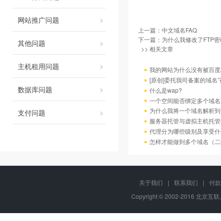
网站推广问题
上一篇：
中文域名FAQ
下一篇：
为什么我修改了FTP
其他问题
>> 相关文章
主机租用问题
我的网站为什么没有被百度/G
[原创]委托我司备案的域名
数据库问题
什么是wap?
一个空间能否绑定多个域名
为什么我将一个域名解析到
支付问题
服务器托管与虚拟主机托管
代理分为哪些级别及享受什
怎样才能做到多个域名（二
关于我们
|
联系我们
|
付款
Copyright © 2002-2016 北京互联,