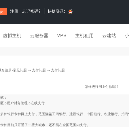
注册
忘记密码?
快捷登录:
虚拟主机
云服务器
VPS
主机租用
云建站
域名注册-常见问题
→
支付问题
→ 支付问题
怎样进行网上付款呢？
方式：
区->用户财务管理->在线支付
：
内多种银行卡种网上支付，范围涵盖工商银行、建设银行、中国银行、农业银行、招商
些卡种目前只开通了一些大城市，还不能在全国范围内支付。