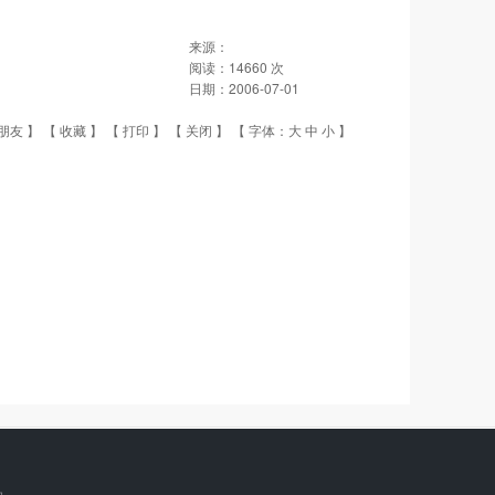
来源：
阅读：
14660
次
日期：
2006-07-01
朋友
】 【
收藏
】 【
打印
】 【
关闭
】 【 字体：
大
中
小
】