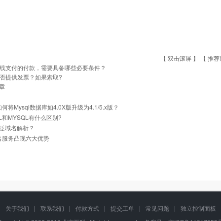
【 双击滚屏 】 【
推荐
线支付的付款，需要具备哪些必要条件？
否提供发票？如果索取?
章
如何将Mysql数据库如4.0X版升级为4.1/5.x版？
QL和MYSQL有什么区别?
泛域名解析？
名服务凸现六大优势
关于我们
|
联系我们
|
付款方式
|
提交工单
|
常见问题
|
独立控制面板