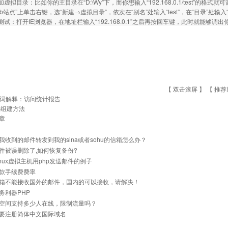
目录：比如你的主目录在“D:\Wy”下，而你想输入“192.168.0.1/test”的格式就可调
b站点”上单击右键，选“新建→虚拟目录”，依次在“别名”处输入“test”，在“目录”处输入
测试：打开IE浏览器，在地址栏输入“192.168.0.1”之后再按回车键，此时就能够
【 双击滚屏 】 【
推荐
词解释：访问统计报告
IS组建方法
章
我收到的邮件转发到我的sina或者sohu的信箱怎么办？
件被误删除了,如何恢复备份?
inux虚拟主机用php发送邮件的例子
款手续费费率
箱不能接收国外的邮件，国内的可以接收，请解决！
务利器PHP
空间支持多少人在线，限制流量吗？
要注册简体中文国际域名