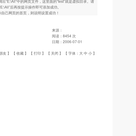
出“E:\All”中的网页文件，这里面的“test”就是虚拟目录。请
“E:\All”后再按提示操作即可添加成功。
调出你自己网页的首页，则说明设置成功！
来源：
阅读：
8454
次
日期：
2006-07-01
朋友
】 【
收藏
】 【
打印
】 【
关闭
】 【 字体：
大
中
小
】