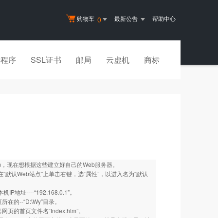
购物车
最新公告
帮助中心
0
小程序
SSL证书
邮局
云虚机
商标
.htm，现在想根据这些建立好自己的Web服务器。
“默认Web站点”上单击右键，选“属性”，以进入名为“默认
---“192.168.0.1”。
--“D:\Wy”目录。
首页文件名“Index.htm”。