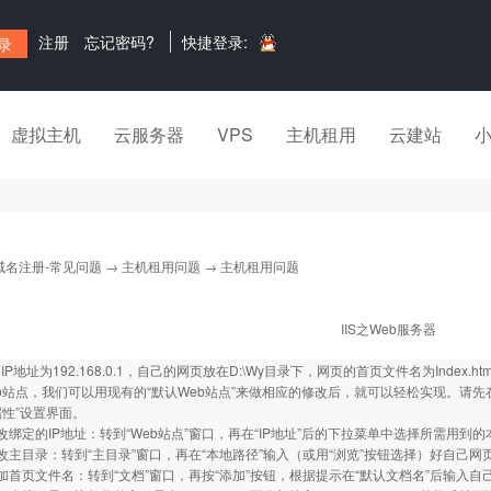
注册
忘记密码?
快捷登录:
虚拟主机
云服务器
VPS
主机租用
云建站
域名注册-常见问题
→
主机租用问题
→ 主机租用问题
IIS之Web服务器
P地址为192.168.0.1，自己的网页放在D:\Wy目录下，网页的首页文件名为Index
b站点，我们可以用现有的“默认Web站点”来做相应的修改后，就可以轻松实现。请先在
属性”设置界面。
的IP地址：转到“Web站点”窗口，再在“IP地址”后的下拉菜单中选择所需用到的本机IP地址-
目录：转到“主目录”窗口，再在“本地路径”输入（或用“浏览”按钮选择）好自己网页所在的
页文件名：转到“文档”窗口，再按“添加”按钮，根据提示在“默认文档名”后输入自己网页的