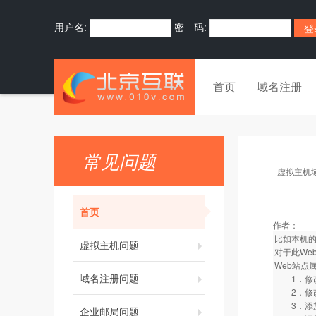
用户名:
密 码:
首页
域名注册
常见问题
虚拟主机
首页
作者：
比如本机的I
虚拟主机问题
对于此We
Web站点
域名注册问题
1．修改绑定
2．修改主
3．添加首
企业邮局问题