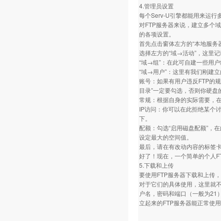
4.管理员设置
每个Serv-U引擎都能用来运行
对FTP服务器来说，建立多个
的各项设置。
首先点击窗体左方的“本地服务
选择左方的“域→活动”，这里
“域→组”：在此可自建一些用
“域→用户”：这里有我们刚建
账号：如果有用户违反FTP的
目录”一定要勾选，否则你硬盘
常规：根据自身的实际需要，在
IP访问：你可以在此拒绝某个讨
下。
配额：勾选“启用磁盘配额”，在
设定最大的空间值。
最后，请在有改动内容的标签卡
好了！现在，一个简单的个人F
5.下载和上传
要使用FTP服务器下载和上传，就要
对于它们的具体使用，这里就不
户名，密码和端口（一般为21
立起来的FTP服务器能正常使