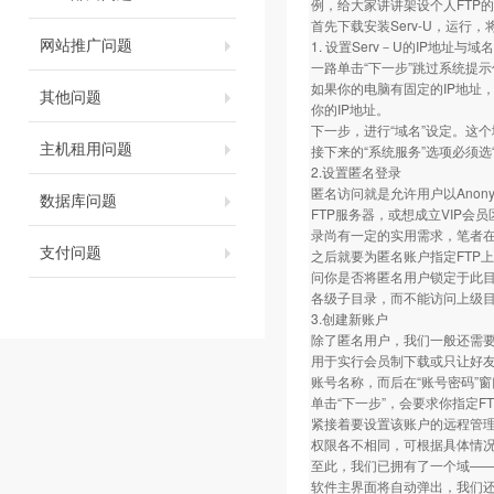
例，给大家讲讲架设个人FTP
首先下载安装Serv-U，运行
网站推广问题
1. 设置Serv－U的IP地址与域名
一路单击“下一步”跳过系统提示
如果你的电脑有固定的IP地址，
其他问题
你的IP地址。
下一步，进行“域名”设定。这个域名
主机租用问题
接下来的“系统服务”选项必须
2.设置匿名登录
匿名访问就是允许用户以Ano
数据库问题
FTP服务器，或想成立VIP会
录尚有一定的实用需求，笔者在
支付问题
之后就要为匿名账户指定FTP
问你是否将匿名用户锁定于此目
各级子目录，而不能访问上级
3.创建新账户
除了匿名用户，我们一般还需
用于实行会员制下载或只让好友访
账号名称，而后在“账号密码”
单击“下一步”，会要求你指定
紧接着要设置该账户的远程管理员
权限各不相同，可根据具体情
至此，我们已拥有了一个域——ftp.
软件主界面将自动弹出，我们