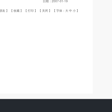
日期：
2007-01-19
朋友
】 【
收藏
】 【
打印
】 【
关闭
】 【 字体：
大
中
小
】