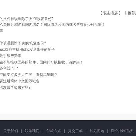
【 双击滚屏 】 【
推荐
的文件被误删除了,如何恢复备份?
么是国际域名和国内域名？国际域名和国内域名各有多少种后缀？
章
件被误删除了,如何恢复备份?
inux虚拟主机用php发送邮件的例子
款手续费费率
箱不能接收国外的邮件，国内的可以接收，请解决！
务利器PHP
空间支持多少人在线，限制流量吗？
要注册简体中文国际域名
供发票？如果索取?
关于我们
|
联系我们
|
付款方式
|
提交工单
|
常见问题
|
独立控制面板