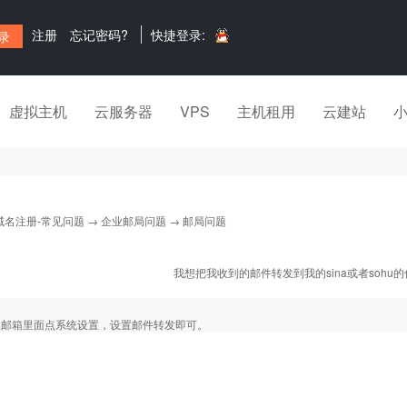
注册
忘记密码?
快捷登录:
虚拟主机
云服务器
VPS
主机租用
云建站
域名注册-常见问题
→
企业邮局问题
→ 邮局问题
我想把我收到的邮件转发到我的sina或者sohu
业邮箱里面点系统设置，设置邮件转发即可。