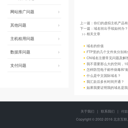
网站推广问题
上一篇：
你们的虚拟主机产品有
其他问题
下一篇：
域名转出手续如何办？
>> 相关文章
主机租用问题
域名的价值
数据库问题
FTP里的几个文件夹分别有
CN域名注册常见问题及解
我不需要那么大的空间，10
支付问题
怎样防范电子邮件病毒和“邮
什么是中文国际域名？
我汇款后多长时间开通？
如果我要证明我的域名是我
关于我们
|
联系我们
|
付款
Copyright © 2002-2016 北京互联,