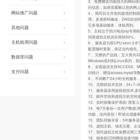
3、免费赠送功能强大的网站统
问信息，如虎添翼般让您的网
网站推广问题
4 、我司自主开发的超强控制面
理、多项密码修改、DNS自动
它多项基础服务，体贴周到。
其他问题
5、主机位于四川电信vip专用
同类虚拟主机供应商快50%。
主机租用问题
6 、服务器为双CPU:xeon 2.8*
配置随时更新，保证业内领先
7 、完整的产品线：五大类共32
数据库问题
Windows系列到Linux系
8 、全面提供支持ACCESS、
支付问题
问统计、赠送access,mysql
9 、不间断7*24小时全程服
10、无障碍技术支持：24×7
11、服务器采用超线程技术,
12、邮件空间和虚拟主机空间
13、实时病毒保护系统/ 黑客
14、每7天备份一次用户数据
功能，业内首创！即使出现服务
15、团队经验丰富：5年服务
16、虚拟主机、域名注册、企
17、我司虚拟主机免费试用三
18、独有的CDN网络加速功能