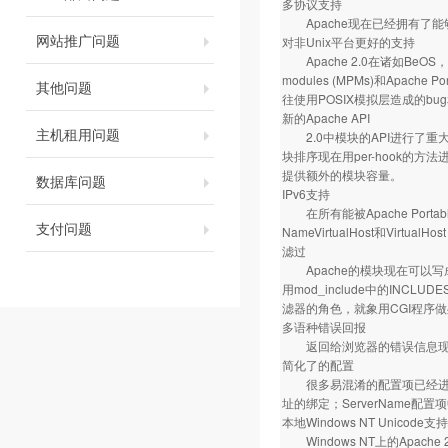
多协议支持
Apache现在已经拥有了能够
网站推广问题
对非Unix平台更好的支持
Apache 2.0在诸如BeOS，
modules (MPMs)和Apac
其他问题
往使用POSIX模拟层造成的bu
新的Apache API
主机租用问题
2.0中模块的API进行了重大
块排序现在用per-hook的
提供额外的模块容量。
数据库问题
IPv6支持
在所有能被Apache Portabl
支付问题
NameVirtualHost和Virtua
滤过
Apache的模块现在可以
用mod_include中的INC
滤器的角色，就象用CGI程序
多语种错误回报
返回给浏览器的错误信息现在
简化了的配置
很多易混淆的配置项已经进行了简化
址的绑定；ServerName
本地Windows NT Unicode支持
Windows NT上的Apach