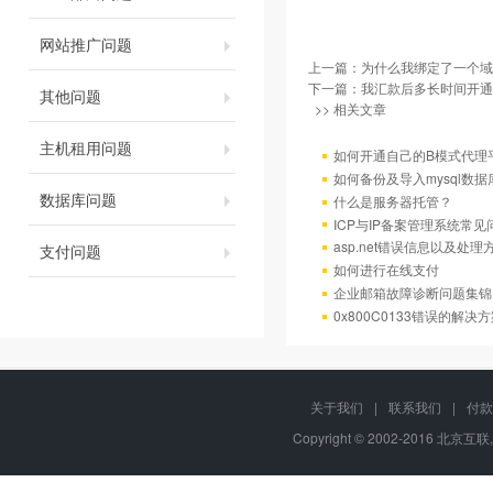
网站推广问题
上一篇：
为什么我绑定了一个域
下一篇：
我汇款后多长时间开通
其他问题
>> 相关文章
主机租用问题
如何开通自己的B模式代理
如何备份及导入mysql数据
数据库问题
什么是服务器托管？
ICP与IP备案管理系统常
asp.net错误信息以及处理
支付问题
如何进行在线支付
企业邮箱故障诊断问题集锦
0x800C0133错误的解决
关于我们
|
联系我们
|
付款
Copyright © 2002-2016 北京互联,