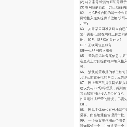
(2) 将备案号/经营许可证
(3) 在网站的页面下方已放好的经
62、 与ICP签合同的是一个
网站接入服务提供单位框:填写与
北京)
63、 如果某公司准备建立自
暂不需要,但要在网站上传之前
64、 ICP、ISP指的是什么?
ICP--互联网信息服务
ISP—互联网接入服务
65、 登陆后添加备案信息，
在查询上方的操作框中填入接入
可。
66、 涉及前置审批的单位如何
凡涉及前置审批的单位，应先到
67、 网上查不到提供网站接入
建议先与ISP取得联系，得到
其添加该网站接入单位的ISP。
如果是跨省经营的情况，仍需
ISP。
68、 网站主体单位在外地是否
需要。由当地通信管理局审批
69、 一个备案主体用两个域名
通知撤销一个，并修改另一个