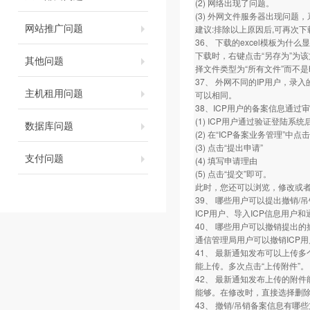
(2) 网络出现了问题。
(3) 外网文件服务器出现问题
网站推广问题
建议:排除以上原因后,可再次
36、 下载的excel模板为什
下载时，右键点击“另存为”为该
其他问题
择文件类型为“所有文件”而不是
37、 外网不同的IP用户，录
主机租用问题
可以相同。
38、ICP用户的备案信息通过
(1) ICP用户通过验证登陆系
数据库问题
(2) 在“ICP备案业务管理”中
(3) 点击“提出申请”
支付问题
(4) 填写申请理由
(5) 点击“提交”即可。
此时，您还可以浏览，修改或
39、 哪些用户可以提出撤销/
ICP用户、导入ICP信息用户
40、 哪些用户可以撤销提出的
通信管理局用户可以撤销ICP
41、 最新通知发布可以上传
能上传。多次点击“上传附件”。
42、 最新通知发布上传的附件
能够。在修改时，直接选择删
43、 撤销/吊销备案信息有哪