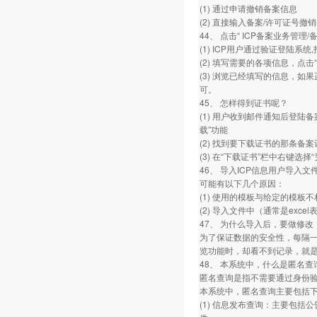
(1) 通过申请撤销备案信息
(2) 直接输入备案/许可证号撤
44、 点击“ ICP备案业务管
(1) ICP用户通过验证登陆系
(2) 填写需要的各项信息，点击“下
(3) 浏览已经填写的信息，如
可。
45、 怎样得到证书呢？
(1) 用户收到邮件通知后登陆
载”功能
(2) 找到要下载证书的那条备案
(3) 在“下载证书”栏中右键
46、 导入ICP信息用户导入
可能有以下几个原因：
(1) 使用的模板与给定的模板不
(2) 导入文件中（通常是exce
47、 为什么导入后，要做修
为了保证数据的安全性，每隔
览功能时，却看不到记录，就
48、 本系统中，什么是匿名
匿名查询是指不需要通过身份
本系统中，匿名查询主要包括
(1) 信息发布查询：主要包