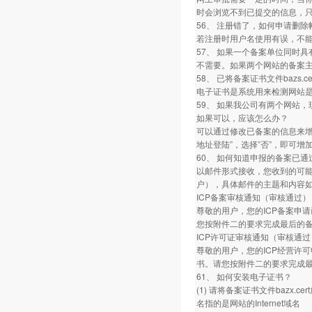
时会浏览不到已提交的信息，
56、 注册错了，如何申请删除
若注册时用户名使用有误，不
57、 如果一个备案单位同时
不需要。如果两个网站的备案
58、 已将备案证书文件bazs.
电子证书是系统用来检测网站
59、 如果我公司有两个网站
如果可以，应该怎么办？
可以通过修改已备案的信息来增
地址登陆”，选择”否”，即可增
60、 如何知道申报的备案已通
以邮件形式接收，您收到的可能是
户），具体邮件的主题和内容如
ICP备案审核通知（审核通过）
尊敬的用户，您的ICP备案申请
您按附件二的要求完成最后的备
ICP许可证审核通知（审核通过
尊敬的用户，您的ICP经营许可
书。请您按附件二的要求完成最
61、 如何安装电子证书？
(1) 请将备案证书文件bazx.cer
名指的是网站的Internet域名