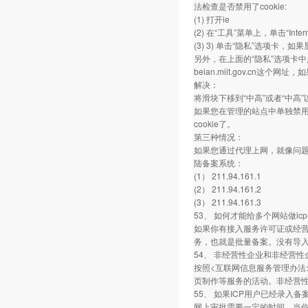
法检查是否禁用了cookie:
(1) 打开ie
(2) 在“工具”菜单上，单击“Inter
(3) 3) 单击“隐私”选项卡，
另外，在上面的“隐私”选项卡
beian.miit.gov.cn这
解决：
将滑块下移到“中高”或者“中高
如果您在管理的站点中单独禁用了be
cookie了。
第三种情况：
如果您通过代理上网，就像问题
陆备案系统：
(1） 211.94.161.1
(2） 211.94.161.2
(3） 211.94.161.3
53、 如何才能给多个网站做i
如果你有接入服务许可证或经营
务，也就是批量备案。没有导
54、 非经营性企业和非经营
按照<互联网信息服务管理办法
页制作等服务的活动。非经营
55、 如果ICP用户已经录
网上审批需要一定的时间，当